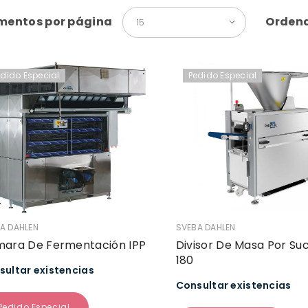
mentos por página
Ordena
15
edido Especial
Pedido Especial
EDOR:
VENDEDOR:
A DAHLEN
SVEBA DAHLEN
ara De Fermentación IPP
Divisor De Masa Por Su
180
sultar existencias
Consultar existencias
Pedido Especial