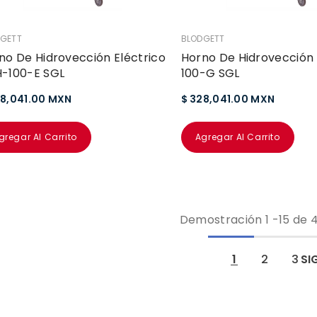
EDOR:
VENDEDOR:
GETT
BLODGETT
no De Hidrovección Eléctrico
Horno De Hidrovección
-100-E SGL
100-G SGL
28,041.00 MXN
$ 328,041.00 MXN
gregar Al Carrito
Agregar Al Carrito
Demostración
1
-
15
de 4
1
2
3
SI