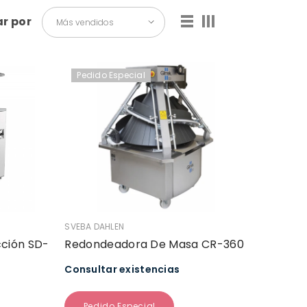
r por
Más vendidos
Pedido Especial
VENDEDOR:
SVEBA DAHLEN
cción SD-
Redondeadora De Masa CR-360
Consultar existencias
Pedido Especial