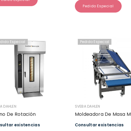
Pedido Especial
edido Especial
Pedido Especial
EDOR:
VENDEDOR:
A DAHLEN
SVEBA DAHLEN
no De Rotación
Moldeadora De Masa 
sultar existencias
Consultar existencias