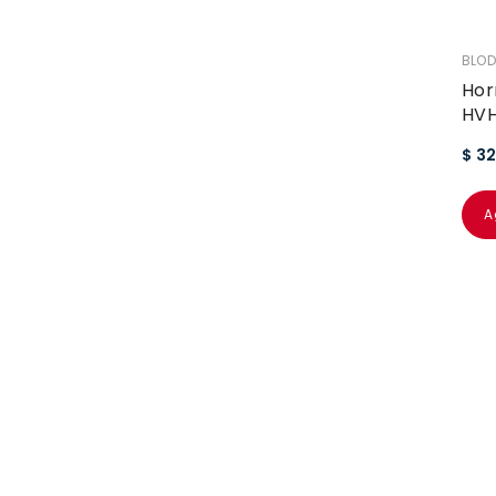
VEND
BLOD
Hor
HVH
$ 3
A