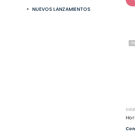
NUEVOS LANZAMIENTOS
P
VEND
SVEB
Hor
Con