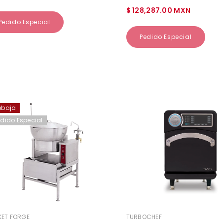
$ 128,287.00 MXN
Pedido Especial
Pedido Especial
ebaja
edido Especial
EDOR:
VENDEDOR:
ET FORGE
TURBOCHEF