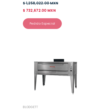
$ 1,258,022.00 MXN
$ 732,672.00 MXN
Pedido Especial
VENDEDOR:
BLODGETT