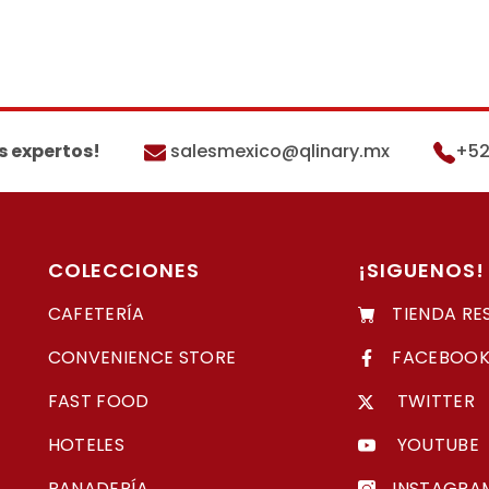
s expertos!
salesmexico@qlinary.mx
+52
COLECCIONES
¡SIGUENOS!
CAFETERÍA
TIENDA RE
CONVENIENCE STORE
FACEBOO
FAST FOOD
TWITTER
HOTELES
YOUTUBE
PANADERÍA
INSTAGRA