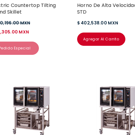
ctric Countertop Tilting
Horno De Alta Velocida
nd Skillet
STD
50,196.00 MXN
$ 402,538.00 MXN
4,305.00 MXN
Agregar Al Carrito
Pedido Especial