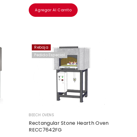
Agregar Al Carrito
Rebaja
Pedido Especial
VENDEDOR:
BEECH OVENS
Rectangular Stone Hearth Oven
RECC7642FG