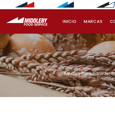
Saltar al contenido
INICIO
MARCAS
C
Equipos para panadería