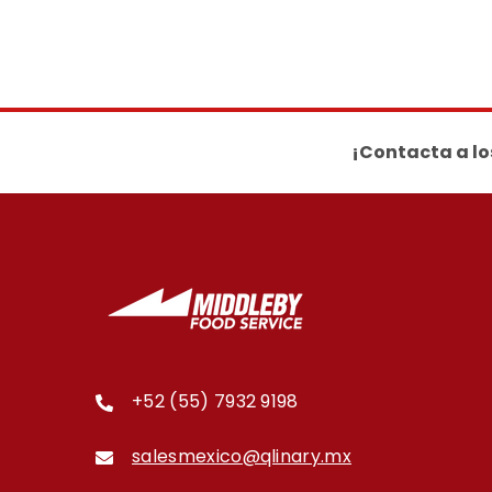
¡Contacta a lo
+52 (55) 7932 9198
salesmexico@qlinary.mx