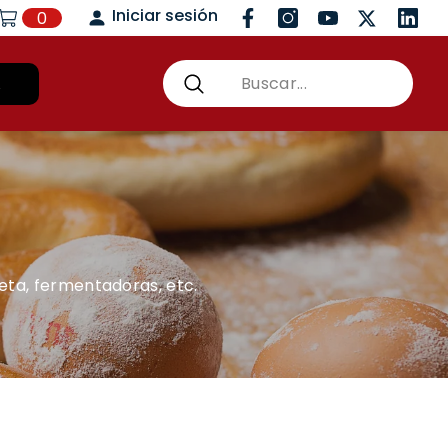
Iniciar sesión
0
rro
Facebook
Instagram
YouTube
Twitter
Vimeo
0
item
A
ta, fermentadoras, etc.