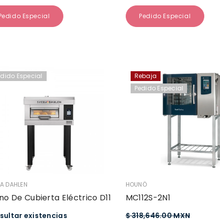
Pedido Especial
Pedido Especial
edido Especial
Rebaja
Pedido Especial
EDOR:
VENDEDOR:
A DAHLEN
HOUNÖ
no De Cubierta Eléctrico D11
MC112S-2N1
sultar existencias
$ 318,646.00 MXN