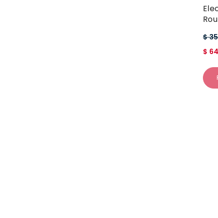
Ele
Rou
$ 3
$ 6