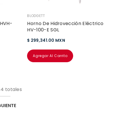
VENDEDOR:
BLODGETT
 HVH-
Horno De Hidrovección Eléctrico
HV-100-E SGL
$ 299,341.00 MXN
Agregar Al Carrito
4 totales
GUIENTE