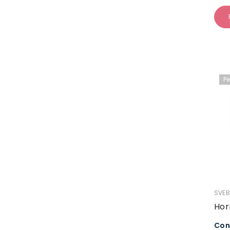
P
VEND
SVEB
Hor
Con