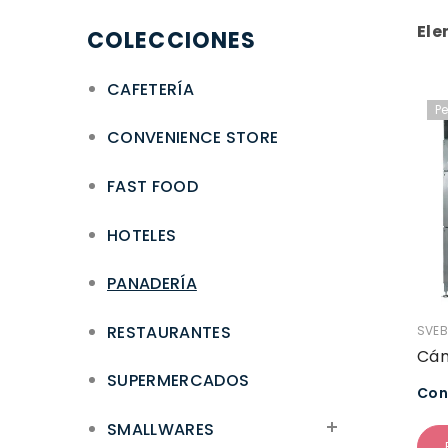
Ele
COLECCIONES
CAFETERÍA
P
CONVENIENCE STORE
FAST FOOD
HOTELES
PANADERÍA
RESTAURANTES
VEND
SVEB
Cám
SUPERMERCADOS
Con
SMALLWARES