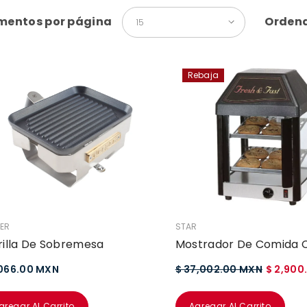
mentos por página
Ordena
15
Rebaja
EDOR:
VENDEDOR:
ER
STAR
rilla De Sobremesa
Mostrador De Comida C
,066.00 MXN
$ 37,002.00 MXN
$ 2,900
gregar Al Carrito
Agregar Al Carrito