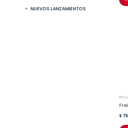
NUEVOS LANZAMIENTOS
VEND
PITC
Fre
$ 7