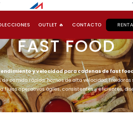
Ca
OLECCIONES
OUTLET 🔥
CONTACTO
RENT
FAST FOOD
Rendimiento y velocidad para cadenas de fast food
e comida rápida: hornos de alta velocidad, freidoras si
flujos operativos ágiles, consistentes y eficientes, di