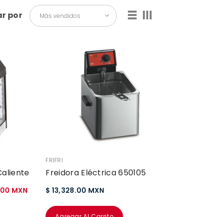
r por
Más vendidos
VENDEDOR:
FRIFRI
aliente
Freidora Eléctrica 650105
.00 MXN
$ 13,328.00 MXN
Agregar Al Carrito