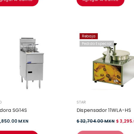
Rebaja
Pedido Especial
EDOR:
VENDEDOR:
O
STAR
idora SG14S
Dispensador 11WLA-HS
5,850.00 MXN
$ 32,704.00 MXN
$ 3,295