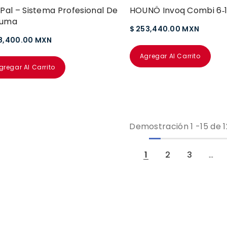
kPal – Sistema Profesional De
HOUNÖ Invoq Combi 6‑1
puma
$ 253,440.00 MXN
98,400.00 MXN
Agregar Al Carrito
gregar Al Carrito
Demostración
1
-
15
de 1
1
2
3
…