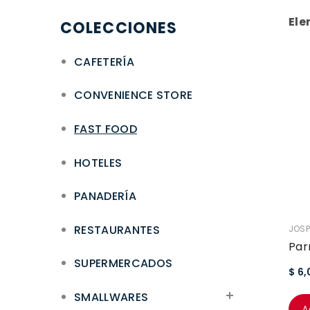
Ele
COLECCIONES
CAFETERÍA
CONVENIENCE STORE
FAST FOOD
HOTELES
PANADERÍA
RESTAURANTES
VEND
JOSP
Par
SUPERMERCADOS
$ 6
SMALLWARES
A