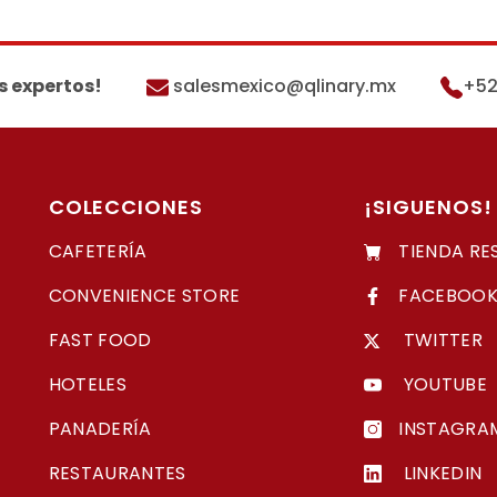
s expertos!
salesmexico@qlinary.mx
+52
COLECCIONES
¡SIGUENOS!
CAFETERÍA
TIENDA RE
CONVENIENCE STORE
FACEBOO
FAST FOOD
TWITTER
HOTELES
YOUTUBE
PANADERÍA
INSTAGRA
RESTAURANTES
LINKEDIN