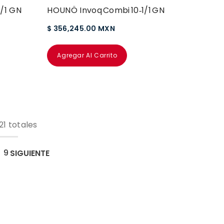
/1 GN
HOUNÖ Invoq Combi 10‑1/1 GN
$ 356,245.00 MXN
Agregar Al Carrito
21 totales
9
SIGUIENTE