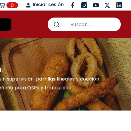
Iniciar sesión
0
rro
Facebook
Instagram
YouTube
Twitter
Vimeo
0
item
A
.
n supervisión, parrillas lineales y cocción
señada para QSRs y franquicias.