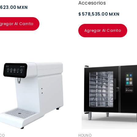
Accesorios
1,623.00 MXN
$ 578,535.00 MXN
gregar Al Carrito
Agregar Al Carrito
EDOR:
VENDEDOR:
CO
HOUNÖ