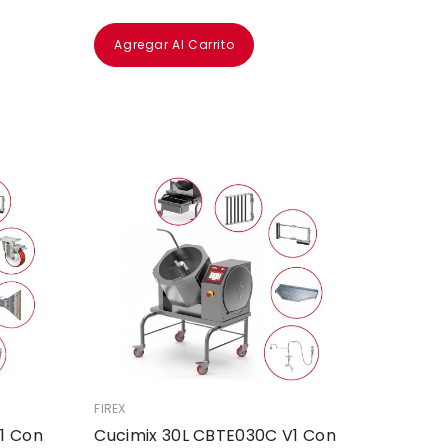
Agregar Al Carrito
VENDEDOR:
FIREX
1 Con
Cucimix 30L CBTE030C V1 Con