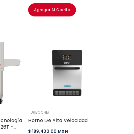
Agregar Al Carrito
VENDEDOR:
TURBOCHEF
ecnología
Horno De Alta Velocidad
W26T -
$ 189,430.00 MXN