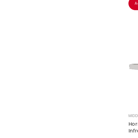
A
VEND
MIDD
Hor
Inf
Sin