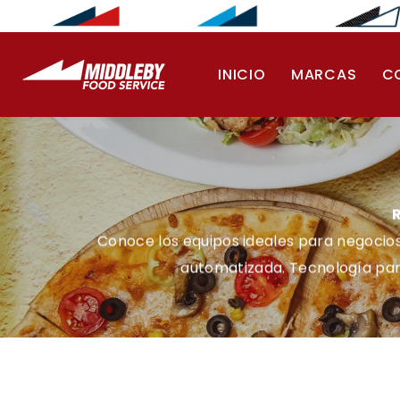
Saltar al contenido
INICIO
MARCAS
C
Conoce los equipos ideales para negocios d
automatizada. Tecnología para 