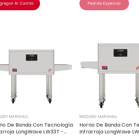
gregar Al Carrito
Pedido Especial
EDOR:
VENDEDOR:
LEBY MARSHALL
MIDDLEBY MARSHALL
no De Banda Con Tecnología
Horno De Banda Con T
rarroja LongWave LW33T -
Infrarroja LongWave L
gle
Single