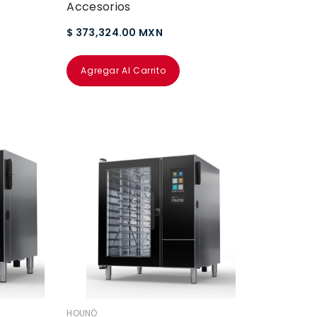
Accesorios
$ 373,324.00 MXN
Agregar Al Carrito
VENDEDOR:
HOUNÖ