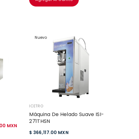
Nuevo
VENDEDOR:
ICETRO
Máquina De Helado Suave ISI-
271THSN
.00 MXN
$ 366,117.00 MXN