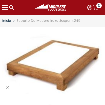
Saltar al contenido
0
0
item
Carro
Iniciar
sesión
Inicio
Soporte De Madera Iroko Josper 4249