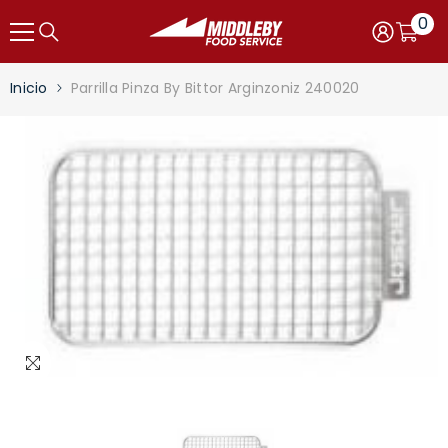
Saltar al contenido
0
0
item
Carro
Iniciar
sesión
Inicio
Parrilla Pinza By Bittor Arginzoniz 240020