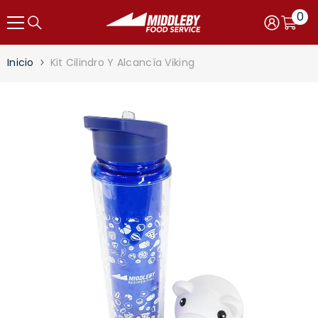
Saltar al contenido
0
0
item
Carro
Iniciar
sesión
Inicio
Kit Cilindro Y Alcancía Viking