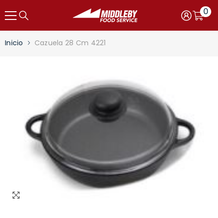
Saltar al contenido
0
0
item
Carro
Iniciar
sesión
Inicio
Cazuela 28 Cm 4221